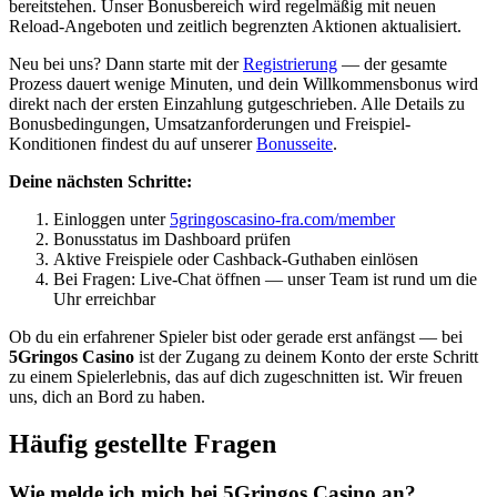
bereitstehen. Unser Bonusbereich wird regelmäßig mit neuen
Reload-Angeboten und zeitlich begrenzten Aktionen aktualisiert.
Neu bei uns? Dann starte mit der
Registrierung
— der gesamte
Prozess dauert wenige Minuten, und dein Willkommensbonus wird
direkt nach der ersten Einzahlung gutgeschrieben. Alle Details zu
Bonusbedingungen, Umsatzanforderungen und Freispiel-
Konditionen findest du auf unserer
Bonusseite
.
Deine nächsten Schritte:
Einloggen unter
5gringoscasino-fra.com/member
Bonusstatus im Dashboard prüfen
Aktive Freispiele oder Cashback-Guthaben einlösen
Bei Fragen: Live-Chat öffnen — unser Team ist rund um die
Uhr erreichbar
Ob du ein erfahrener Spieler bist oder gerade erst anfängst — bei
5Gringos Casino
ist der Zugang zu deinem Konto der erste Schritt
zu einem Spielerlebnis, das auf dich zugeschnitten ist. Wir freuen
uns, dich an Bord zu haben.
Häufig gestellte Fragen
Wie melde ich mich bei 5Gringos Casino an?