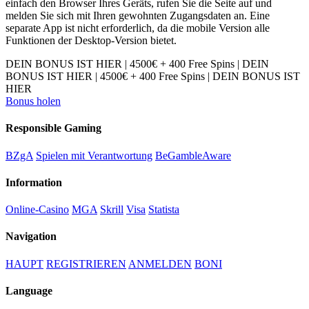
einfach den Browser Ihres Geräts, rufen Sie die Seite auf und
melden Sie sich mit Ihren gewohnten Zugangsdaten an. Eine
separate App ist nicht erforderlich, da die mobile Version alle
Funktionen der Desktop-Version bietet.
DEIN BONUS IST HIER | 4500€ + 400 Free Spins | DEIN
BONUS IST HIER | 4500€ + 400 Free Spins | DEIN BONUS IST
HIER
Bonus holen
Responsible Gaming
BZgA
Spielen mit Verantwortung
BeGambleAware
Information
Online-Casino
MGA
Skrill
Visa
Statista
Navigation
HAUPT
REGISTRIEREN
ANMELDEN
BONI
Language