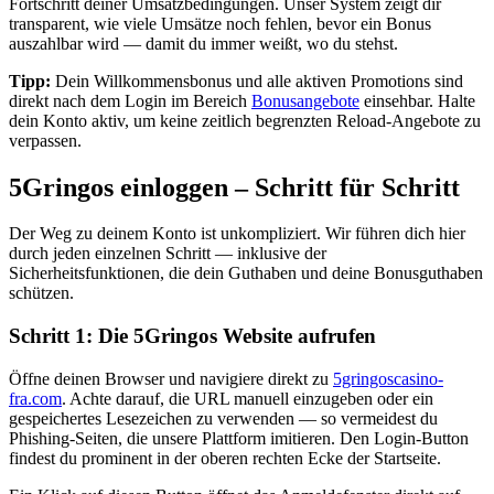
Fortschritt deiner Umsatzbedingungen. Unser System zeigt dir
transparent, wie viele Umsätze noch fehlen, bevor ein Bonus
auszahlbar wird — damit du immer weißt, wo du stehst.
Tipp:
Dein Willkommensbonus und alle aktiven Promotions sind
direkt nach dem Login im Bereich
Bonusangebote
einsehbar. Halte
dein Konto aktiv, um keine zeitlich begrenzten Reload-Angebote zu
verpassen.
5Gringos einloggen – Schritt für Schritt
Der Weg zu deinem Konto ist unkompliziert. Wir führen dich hier
durch jeden einzelnen Schritt — inklusive der
Sicherheitsfunktionen, die dein Guthaben und deine Bonusguthaben
schützen.
Schritt 1: Die 5Gringos Website aufrufen
Öffne deinen Browser und navigiere direkt zu
5gringoscasino-
fra.com
. Achte darauf, die URL manuell einzugeben oder ein
gespeichertes Lesezeichen zu verwenden — so vermeidest du
Phishing-Seiten, die unsere Plattform imitieren. Den Login-Button
findest du prominent in der oberen rechten Ecke der Startseite.