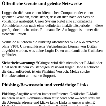
Öffentliche Geräte und geteilte Netzwerke
Coins
Loggst du dich von einem öffentlichen Computer oder einem
geteilten Gerät ein, stelle sicher, dass du dich nach der Session
vollständig ausloggst. Unser System bietet eine automatische
Abmeldefunktion nach einer definierten Inaktivitätsperiode — diese
Diamond Mine
Casino Pairs
greift jedoch nicht sofort. Ein manuelles Ausloggen ist immer die
sicherste Option.
Find diamonds, avoid bombs
Find all pairs before time runs out
4 levels — more bombs each time
Vermeide außerdem die Nutzung öffentlicher WLAN-Netzwerke
1
2
3
4
5
6
7
8
ohne VPN. Unverschlüsselte Verbindungen können von Dritten
abgehört werden, was deine Login-Daten und damit dein Guthaben
gefährdet.
Heads
Plat
Sicherheitswarnung:
5Gringos wird dich niemals per E-Mail oder
Chat nach deinem vollständigen Passwort fragen. Jede Nachricht,
die dazu auffordert, ist ein Phishing-Versuch. Melde solche
Guess correctly 8 times in a row!
Kontakte sofort an unseren Support.
Play
Click tiles — find diamonds, avoid bombs
Play
Flip two cards and find pairs
Phishing-Bewusstsein und verdächtige Links
Play
Heads or tails — 8 in a row wins
Play
Click to choose position and drop the ball
Play
Tap when pointer is in the green zone
Phishing-Angriffe werden immer raffinierter. Gefälschte E-Mails
Play
Tap to place the chip
imitieren unsere Kommunikation täuschend echt — achte stets auf
die Absenderadresse und klicke keine Links in unerwarteten E-