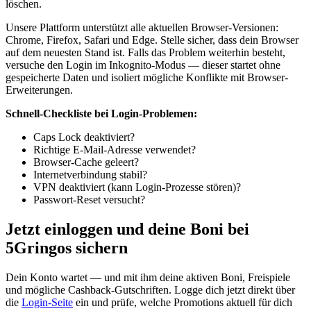
löschen.
Unsere Plattform unterstützt alle aktuellen Browser-Versionen:
Chrome, Firefox, Safari und Edge. Stelle sicher, dass dein Browser
auf dem neuesten Stand ist. Falls das Problem weiterhin besteht,
versuche den Login im Inkognito-Modus — dieser startet ohne
gespeicherte Daten und isoliert mögliche Konflikte mit Browser-
Erweiterungen.
Schnell-Checkliste bei Login-Problemen:
Caps Lock deaktiviert?
Richtige E-Mail-Adresse verwendet?
Browser-Cache geleert?
Internetverbindung stabil?
VPN deaktiviert (kann Login-Prozesse stören)?
Passwort-Reset versucht?
Jetzt einloggen und deine Boni bei
5Gringos sichern
Dein Konto wartet — und mit ihm deine aktiven Boni, Freispiele
und mögliche Cashback-Gutschriften. Logge dich jetzt direkt über
die
Login-Seite
ein und prüfe, welche Promotions aktuell für dich