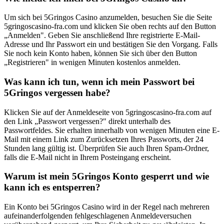
Um sich bei 5Gringos Casino anzumelden, besuchen Sie die Seite
5gringoscasino-fra.com und klicken Sie oben rechts auf den Button
„Anmelden". Geben Sie anschließend Ihre registrierte E-Mail-
Adresse und Ihr Passwort ein und bestätigen Sie den Vorgang. Falls
Sie noch kein Konto haben, können Sie sich über den Button
„Registrieren" in wenigen Minuten kostenlos anmelden.
Was kann ich tun, wenn ich mein Passwort bei
5Gringos vergessen habe?
Klicken Sie auf der Anmeldeseite von 5gringoscasino-fra.com auf
den Link „Passwort vergessen?" direkt unterhalb des
Passwortfeldes. Sie erhalten innerhalb von wenigen Minuten eine E-
Mail mit einem Link zum Zurücksetzen Ihres Passworts, der 24
Stunden lang gültig ist. Überprüfen Sie auch Ihren Spam-Ordner,
falls die E-Mail nicht in Ihrem Posteingang erscheint.
Warum ist mein 5Gringos Konto gesperrt und wie
kann ich es entsperren?
Ein Konto bei 5Gringos Casino wird in der Regel nach mehreren
aufeinanderfolgenden fehlgeschlagenen Anmeldeversuchen