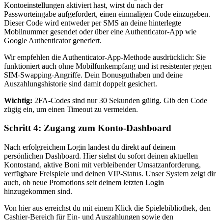
Kontoeinstellungen aktiviert hast, wirst du nach der
Passworteingabe aufgefordert, einen einmaligen Code einzugeben.
Dieser Code wird entweder per SMS an deine hinterlegte
Mobilnummer gesendet oder über eine Authenticator-App wie
Google Authenticator generiert.
Wir empfehlen die Authenticator-App-Methode ausdrücklich: Sie
funktioniert auch ohne Mobilfunkempfang und ist resistenter gegen
SIM-Swapping-Angriffe. Dein Bonusguthaben und deine
Auszahlungshistorie sind damit doppelt gesichert.
Wichtig:
2FA-Codes sind nur 30 Sekunden gültig. Gib den Code
zügig ein, um einen Timeout zu vermeiden.
Schritt 4: Zugang zum Konto-Dashboard
Nach erfolgreichem Login landest du direkt auf deinem
persönlichen Dashboard. Hier siehst du sofort deinen aktuellen
Kontostand, aktive Boni mit verbleibender Umsatzanforderung,
verfügbare Freispiele und deinen VIP-Status. Unser System zeigt dir
auch, ob neue Promotions seit deinem letzten Login
hinzugekommen sind.
Von hier aus erreichst du mit einem Klick die Spielebibliothek, den
Cashier-Bereich für Ein- und Auszahlungen sowie den