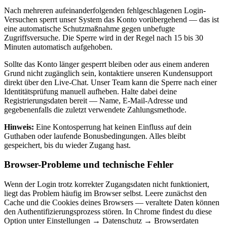
Nach mehreren aufeinanderfolgenden fehlgeschlagenen Login-
Versuchen sperrt unser System das Konto vorübergehend — das ist
eine automatische Schutzmaßnahme gegen unbefugte
Zugriffsversuche. Die Sperre wird in der Regel nach 15 bis 30
Minuten automatisch aufgehoben.
Sollte das Konto länger gesperrt bleiben oder aus einem anderen
Grund nicht zugänglich sein, kontaktiere unseren Kundensupport
direkt über den Live-Chat. Unser Team kann die Sperre nach einer
Identitätsprüfung manuell aufheben. Halte dabei deine
Registrierungsdaten bereit — Name, E-Mail-Adresse und
gegebenenfalls die zuletzt verwendete Zahlungsmethode.
Hinweis:
Eine Kontosperrung hat keinen Einfluss auf dein
Guthaben oder laufende Bonusbedingungen. Alles bleibt
gespeichert, bis du wieder Zugang hast.
Browser-Probleme und technische Fehler
Wenn der Login trotz korrekter Zugangsdaten nicht funktioniert,
liegt das Problem häufig im Browser selbst. Leere zunächst den
Cache und die Cookies deines Browsers — veraltete Daten können
den Authentifizierungsprozess stören. In Chrome findest du diese
Option unter Einstellungen → Datenschutz → Browserdaten