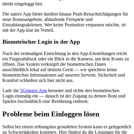
direkt eingeloggt bist.
Die native App bietet darüber hinaus Push-Benachrichtigungen für
neue Bonusangebote, ablaufende Freispiele und
Einzahlungsaktionen. Wer keine Promotion verpassen möchte, ist
mit der App klar im Vorteil.
Biometrischer Login in der App
Nach der erstmaligen Einrichtung in den App-Einstellungen reicht
ein Fingerabdruck oder ein Blick in die Kamera, um dein Konto zu
öffnen. Das System verknüpft die biometrischen Daten
ausschließlich lokal auf deinem Gerät — wir speichern keine
biometrischen Informationen auf unseren Servern. Sicherheit und
Komfort schließen sich hier nicht aus.
Lade die
5Gringos App
herunter und richte den biometrischen
Login einmalig ein — danach ist der Zugang zu deinen Boni und
Spielen buchstäblich eine Berührung entfernt.
Probleme beim Einloggen lösen
Selbst bei einem reibungslos gestalteten System kann es gelegentlich
zu Schwierigkeiten kommen. Hier findest du die Lösungen für die